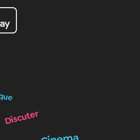
que
Discuter
Cinema