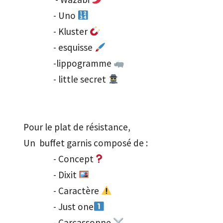
               - Uno 
               - Kluster 
               - esquisse 
               -lippogramme 
               - little secret 
Pour le plat de résistance, 

Un  buffet garnis composé de :

               - Concept
               - Dixit 
               - Caractère 
               - Just one
               - Carcassonne 