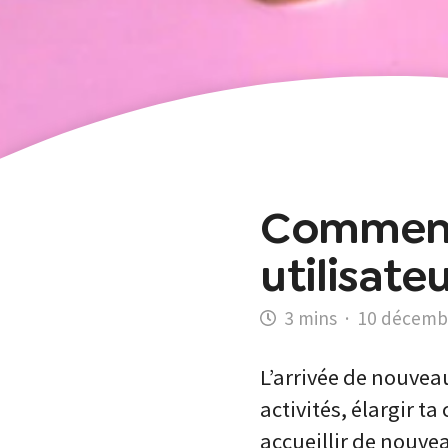
Comment 
utilisate
·
10 décemb
L’arrivée de nouvea
activités, élargir 
accueillir de nouvea