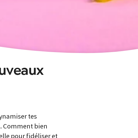
ouveaux
dynamiser tes
le. Comment bien
lle pour fidéliser et