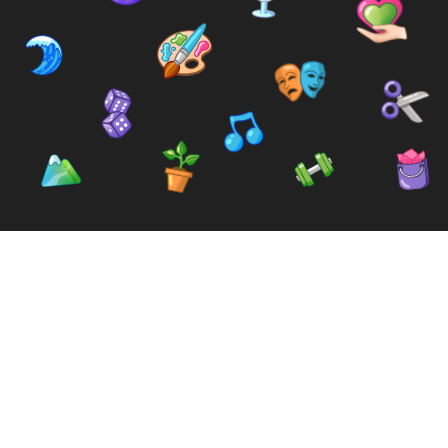
Trouve ta
communauté et tes
amis