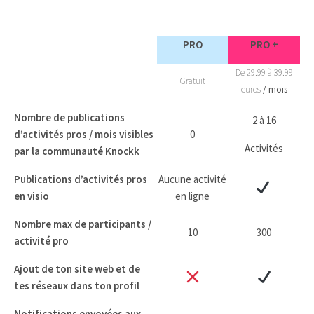
PRO
PRO +
De 29.99 à 39.99
Gratuit
euros
/ mois
Nombre de publications
2 à 16
d’activités pros / mois visibles
0
Activités
par la communauté Knockk
Publications d’activités pros
Aucune activité
en visio
en ligne
Nombre max de participants /
10
300
activité pro
Ajout de ton site web et de
tes réseaux dans ton profil
Notifications envoyées aux